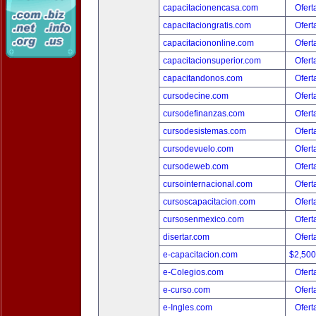
capacitacionencasa.com
Ofert
capacitaciongratis.com
Ofert
capacitaciononline.com
Ofert
capacitacionsuperior.com
Ofert
capacitandonos.com
Ofert
cursodecine.com
Ofert
cursodefinanzas.com
Ofert
cursodesistemas.com
Ofert
cursodevuelo.com
Ofert
cursodeweb.com
Ofert
cursointernacional.com
Ofert
cursoscapacitacion.com
Ofert
cursosenmexico.com
Ofert
disertar.com
Ofert
e-capacitacion.com
$2,50
e-Colegios.com
Ofert
e-curso.com
Ofert
e-Ingles.com
Ofert