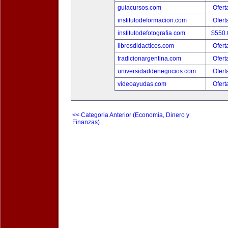
guiacursos.com
Ofert
institutodeformacion.com
Ofert
institutodefotografia.com
$550
librosdidacticos.com
Ofert
tradicionargentina.com
Ofert
universidaddenegocios.com
Ofert
videoayudas.com
Ofert
<< Categoria Anterior (Economia, Dinero y
Finanzas)