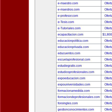
e-maestro.com
Ofert
e-maestros.com
Ofert
e-profesor.com
Ofert
e-Tesis.com
Ofert
e-Tutoriales.com
Ofert
ecapacitacion.com
$1,80
educacionpolitica.com
Ofert
educacionprivada.com
Ofert
educuentos.com
Ofert
escuelaprofesional.com
Ofert
estudiegratis.com
Ofert
estudiosprofesionales.com
Ofert
expoeducacion.com
Ofert
expouniversidades.com
Ofert
formacionamedida.com
Ofert
formaciondeprofesionales.com
Ofert
foroingles.com
Ofert
gestionconocimientos.com
Ofert