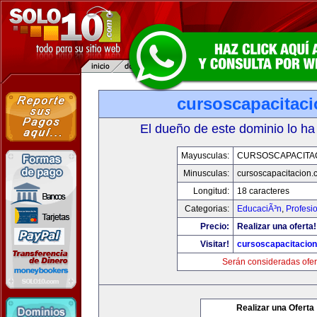
cursoscapacitac
El dueño de este dominio lo ha
Mayusculas:
CURSOSCAPACITA
Minusculas:
cursoscapacitacion.
Longitud:
18 caracteres
Categorias:
EducaciÃ³n
,
Profesi
Precio:
Realizar una oferta!
Visitar!
cursoscapacitacio
Serán consideradas ofer
Realizar una Oferta