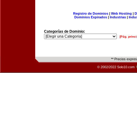
Registro de Dominios
|
Web Hosting
|
D
Dominios Expirados
|
Industrias
|
Indu
Categorías de Dominio:
[Pág. princi
** Precios expre
© 2002/2022 Solo10.com