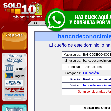
bancodeconocimi
El dueño de este dominio lo ha
Mayusculas:
BANCODECONOCI
Minusculas:
bancodeconocimien
Longitud:
19 caracteres
Categorias:
EducaciÃ³n
Precio:
Realizar una oferta!
Visitar!
bancodeconocimie
Serán consideradas ofer
Realizar una Oferta