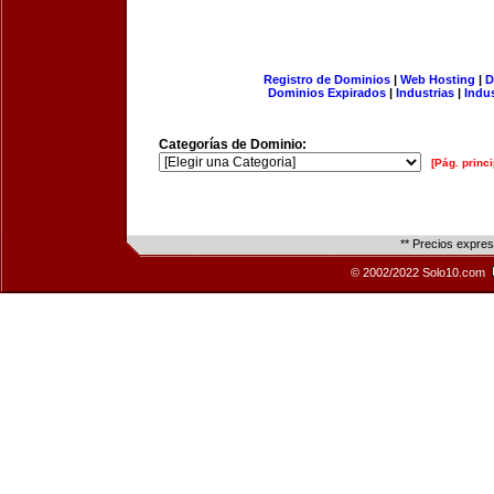
Registro de Dominios
|
Web Hosting
|
D
Dominios Expirados
|
Industrias
|
Indu
Categorías de Dominio:
[Pág. princi
** Precios expre
© 2002/2022 Solo10.com