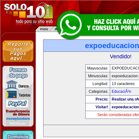
expoeducacio
Vendido!
Mayusculas:
EXPOEDUCAC
Minusculas:
expoeducacion
Longitud:
13 caracteres
Categorias:
EducaciÃ³n
Precio:
Realizar una of
Visitar!
expoeducacion
Serán consideradas ofer