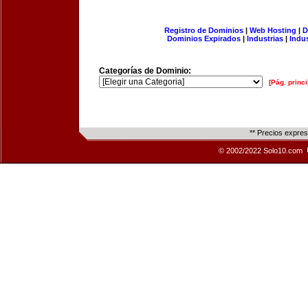
Registro de Dominios
|
Web Hosting
|
D
Dominios Expirados
|
Industrias
|
Indu
Categorías de Dominio:
[Pág. princi
** Precios expre
© 2002/2022 Solo10.com