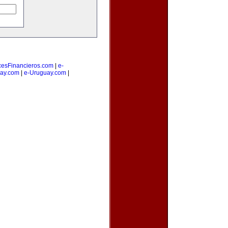
cesFinancieros.com
|
e-
ay.com
|
e-Uruguay.com
|