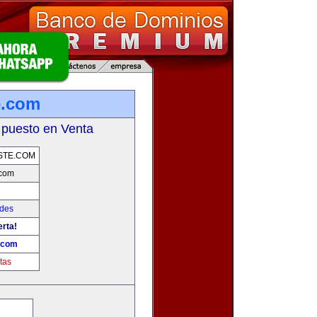
e.com
 puesto en Venta
STE.COM
.com
ades
erta!
.com
tas