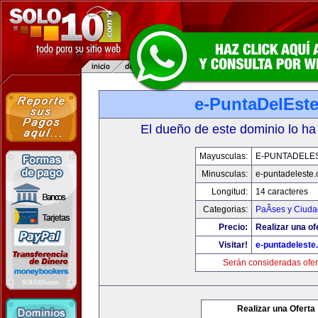
e-PuntaDelEst
El dueño de este dominio lo ha
Mayusculas:
E-PUNTADELE
Minusculas:
e-puntadeleste
Longitud:
14 caracteres
Categorias:
PaÃ­ses y Ciud
Precio:
Realizar una of
Visitar!
e-puntadeleste
Serán consideradas ofer
Realizar una Oferta