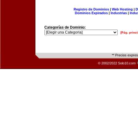
Registro de Dominios
|
Web Hosting
|
D
Dominios Expirados
|
Industrias
|
Indu
Categorías de Dominio:
[Pág. princi
** Precios expre
© 2002/2022 Solo10.com