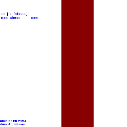
.com
|
surfistas.org
|
s.com
|
almaceneros.com
|
ominios En Venta
strias Argentinas