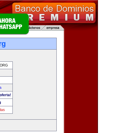
rg
.ORG
a
oferta!
g
tas