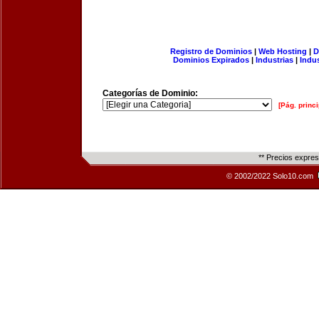
Registro de Dominios
|
Web Hosting
|
D
Dominios Expirados
|
Industrias
|
Indu
Categorías de Dominio:
[Pág. princi
** Precios expre
© 2002/2022 Solo10.com