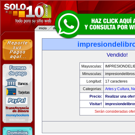
impresiondelibr
Vendido!
Mayusculas:
IMPRESIONDELI
Minusculas:
impresiondelibro
Longitud:
17 caracteres
Categorias:
Artes y Cultura
,
Ne
Precio:
Realizar una ofer
Visitar!
impresiondelibr
Serán consideradas ofer