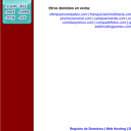
Otros dominios en venta:
ofertasynovedades.com
|
franquiciainmobiliaria.co
promocionviral.com
|
campoenventa.com
|
v
comidasyvinos.com
|
compartirfotos.com
|
g
webhostingpymes.co
Registro de Dominios
|
Web Hosting
|
D