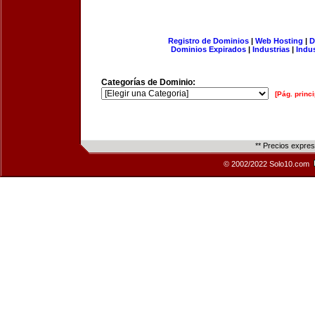
Registro de Dominios
|
Web Hosting
|
D
Dominios Expirados
|
Industrias
|
Indu
Categorías de Dominio:
[Pág. princi
** Precios expre
© 2002/2022 Solo10.com