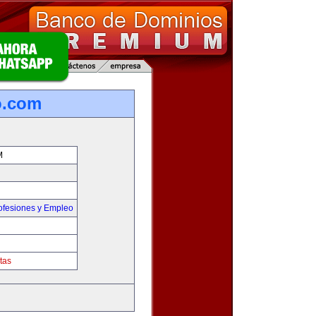
o.com
M
ofesiones y Empleo
tas