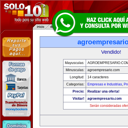
agroempresari
Vendido!
Mayusculas:
AGROEMPRESARIO.CO
Minusculas:
agroempresario.com
Longitud:
14 caracteres
Categorias:
Empresas e Industrias
,
Pr
Precio:
Realizar una oferta!
Visitar!
agroempresario.com
Serán consideradas ofer