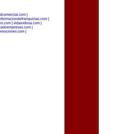
adcomercial.com
|
nformaciondefranquicias.com
|
nos.com
|
vidaexitosa.com
|
cadoempresas.com
|
romociones.com
|