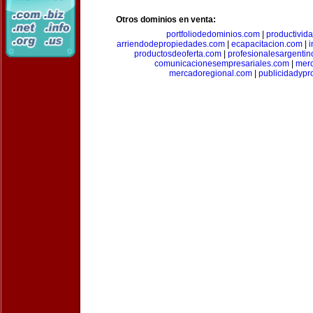
Otros dominios en venta:
portfoliodedominios.com
|
productivid
arriendodepropiedades.com
|
ecapacitacion.com
|
i
productosdeoferta.com
|
profesionalesargenti
comunicacionesempresariales.com
|
mer
mercadoregional.com
|
publicidadyp