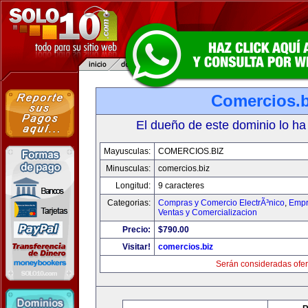
Comercios.b
El dueño de este dominio lo ha
Mayusculas:
COMERCIOS.BIZ
Minusculas:
comercios.biz
Longitud:
9 caracteres
Categorias:
Compras y Comercio ElectrÃ³nico
,
Empr
Ventas y Comercializacion
Precio:
$790.00
Visitar!
comercios.biz
Serán consideradas ofer