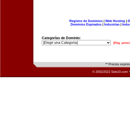
Registro de Dominios
|
Web Hosting
|
D
Dominios Expirados
|
Industrias
|
Indu
Categorías de Dominio:
[Pág. princi
** Precios expre
© 2002/2022 Solo10.com