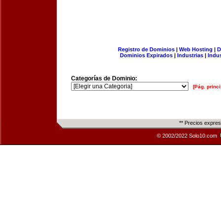
Registro de Dominios
|
Web Hosting
|
D
Dominios Expirados
|
Industrias
|
Indu
Categorías de Dominio:
[Pág. princi
** Precios expre
© 2002/2022 Solo10.com