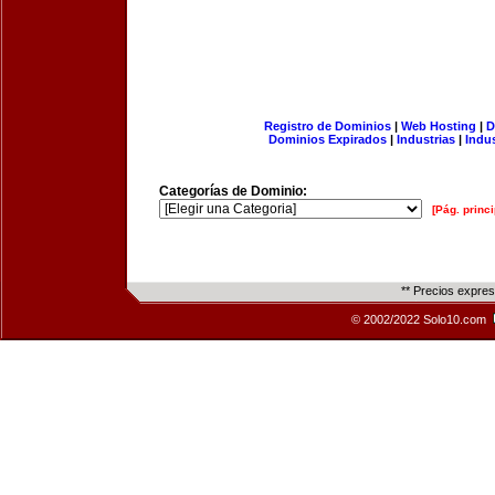
Registro de Dominios
|
Web Hosting
|
D
Dominios Expirados
|
Industrias
|
Indu
Categorías de Dominio:
[Pág. princi
** Precios expre
© 2002/2022 Solo10.com