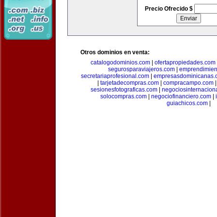
Precio Ofrecido $
Otros dominios en venta:
catalogodominios.com
|
ofertapropiedades.com
segurosparaviajeros.com
|
emprendimient
secretariaprofesional.com
|
empresasdominicanas.
|
tarjetadecompras.com
|
compracampo.com
sesionesfotograficas.com
|
negociosinternacion
solocompras.com
|
negociofinanciero.com
|
guiachicos.com
|