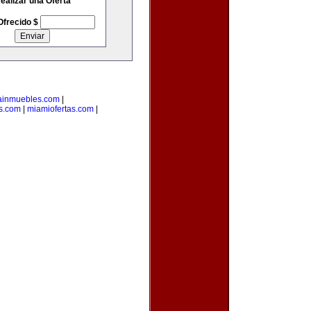
ealizar una Oferta
Ofrecido $
ainmuebles.com
|
s.com
|
miamiofertas.com
|