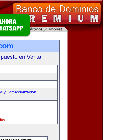
.com
 puesto en Venta
as y Comercializacion
,
tas