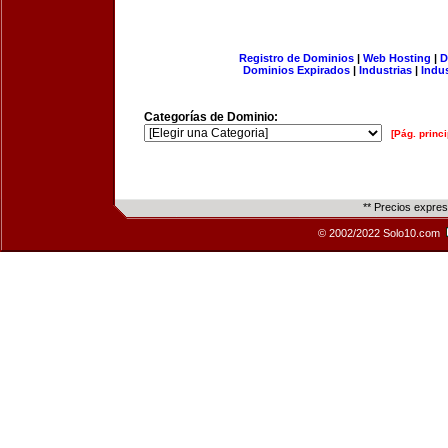
Registro de Dominios
|
Web Hosting
|
D
Dominios Expirados
|
Industrias
|
Indu
Categorías de Dominio:
[Pág. princi
** Precios expre
© 2002/2022 Solo10.com